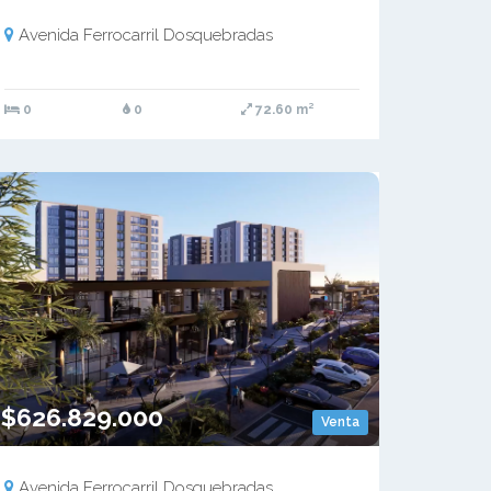
Avenida Ferrocarril Dosquebradas
0
0
72.60 m²
$626.829.000
Venta
Avenida Ferrocarril Dosquebradas