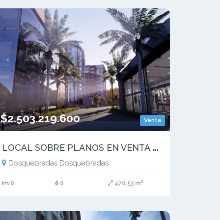
$2.503.219.600
Venta
L
OCAL SOBRE PLANOS EN VENTA EN MALL UBICADO EN DOSQUEBRADAS RISARALDA
Dosquebradas Dosquebradas
0
0
470.53 m²