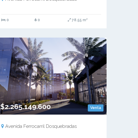
0
0
78.55 m²
$2.265.149.600
Venta
Avenida Ferrocarril Dosquebradas