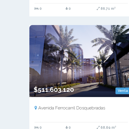
0
0
86.71 m²
$511.603.120
Venta
Avenida Ferrocarril Dosquebradas
0
0
68.69 m²