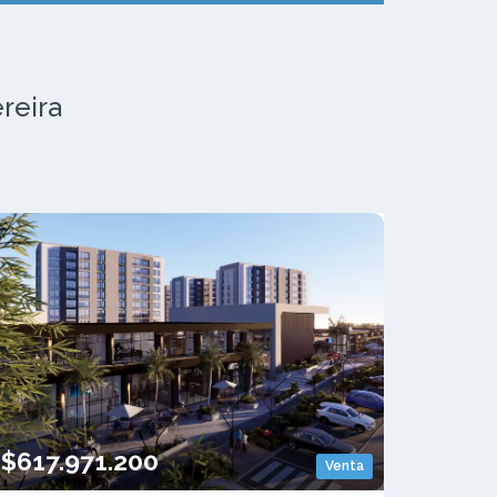
ereira
$617.971.200
Venta