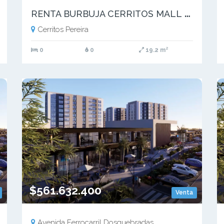
R
ENTA BURBUJA CERRITOS MALL PEREIRA PRECIO DE OPORTUNIDAD
Cerritos Pereira
0
0
19.2 m²
$561.632.400
Venta
Avenida Ferrocarril Dosquebradas