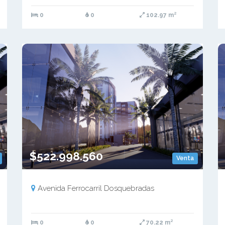
0
0
102.97 m²
$522.998.560
Venta
Avenida Ferrocarril Dosquebradas
0
0
70.22 m²