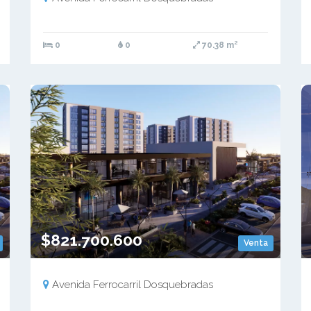
0
0
70.38 m²
$821.700.600
Venta
Avenida Ferrocarril Dosquebradas