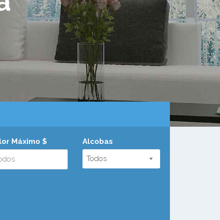
a
lor Máximo $
Alcobas
Todos