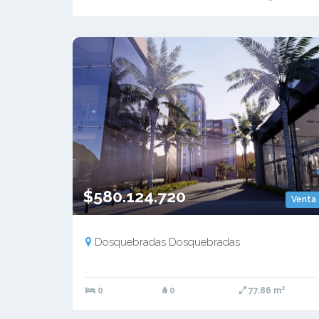
$580.124.720
Venta
Dosquebradas Dosquebradas
0
0
77.86 m²