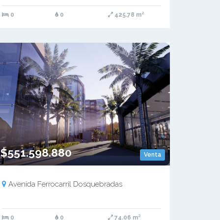
0
0
425.78 m²
$551.598.880
Venta
Avenida Ferrocarril Dosquebradas
0
0
74.06 m²