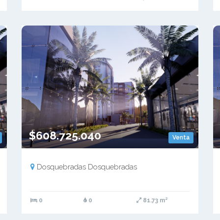
$608.725.040
Venta
Dosquebradas Dosquebradas
0
0
81.73 m²