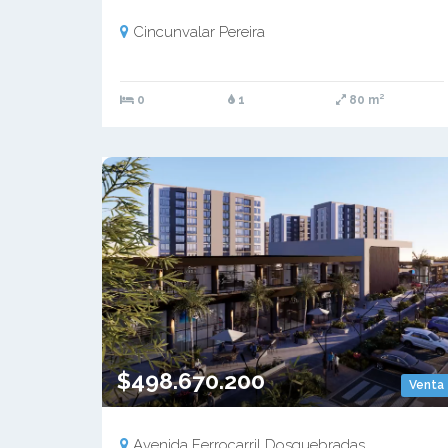
Cincunvalar Pereira
0
1
80 m²
$498.670.200
Venta
Avenida Ferrocarril Dosquebradas