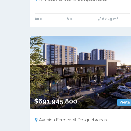
0
0
62.49 m²
$691.945.800
Venta
Avenida Ferrocarril Dosquebradas